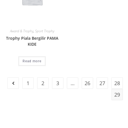
Award & Trophy
,
Sport Trophy
Trophy Piala Bergilir PAMA
KIDE
Read more
1
2
3
…
26
27
28
29