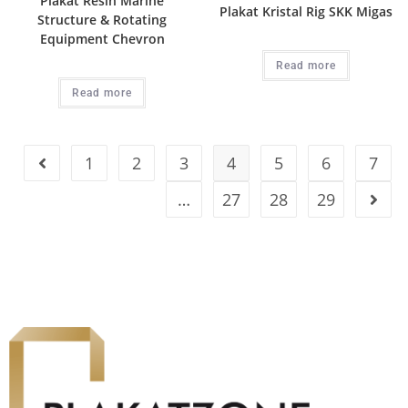
Plakat Resin Marine
Plakat Kristal Rig SKK Migas
Structure & Rotating
Equipment Chevron
Read more
Read more
1
2
3
4
5
6
7
…
27
28
29