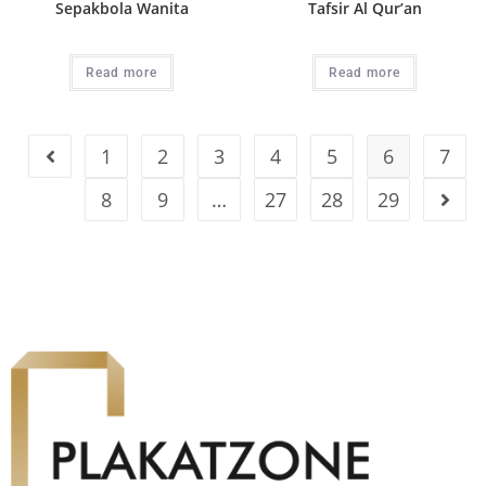
Sepakbola Wanita
Tafsir Al Qur’an
Read more
Read more
1
2
3
4
5
6
7
8
9
…
27
28
29