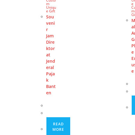
Custo
U
m
e
Uniqu
C
e Gift
m
Gi
Sou
M
veni
a
r
A
Jam
G
Dire
P
ktor
e
at
E
Jend
u
eral
e
Paja
k
Bant
en
READ
MORE