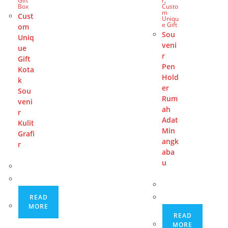
Gift
r
,
Box
Custo
m
Cust
Uniqu
e Gift
om
Sou
Uniq
veni
ue
r
Gift
Pen
Kota
Hold
k
er
Sou
Rum
veni
ah
r
Adat
Kulit
Min
Grafi
angk
r
aba
u
READ
MORE
READ
MORE