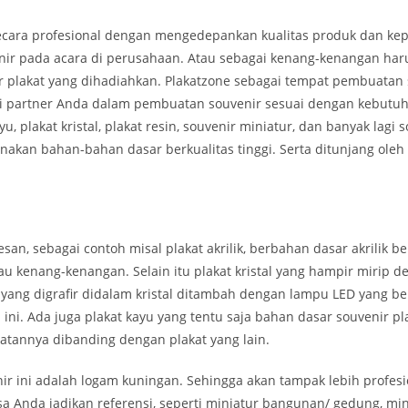
t secara profesional dengan mengedepankan kualitas produk dan k
nir pada acara di perusahaan. Atau sebagai kenang-kenangan haru
 plakat yang dihadiahkan. Plakatzone sebagai tempat pembuatan 
di partner Anda dalam pembuatan souvenir sesuai dengan kebutuh
u, plakat kristal, plakat resin, souvenir miniatur, dan banyak lagi
akan bahan-bahan dasar berkualitas tinggi. Serta ditunjang ole
, sebagai contoh misal plakat akrilik, berbahan dasar akrilik ben
au kenang-kenangan. Selain itu plakat kristal yang hampir mirip d
 yang digrafir didalam kristal ditambah dengan lampu LED yang 
ini. Ada juga plakat kayu yang tentu saja bahan dasar souvenir pla
tannya dibanding dengan plakat yang lain.
r ini adalah logam kuningan. Sehingga akan tampak lebih profesi
a Anda jadikan referensi, seperti miniatur bangunan/ gedung, mi