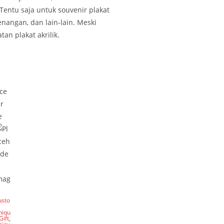
Tentu saja untuk souvenir plakat
nangan, dan lain-lain. Meski
an plakat akrilik.
usto
niqu
Gift
,