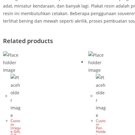
adat, miniatur kendaraan, dan banyak lagi. Plakat resin adalah 
resin ini membutuhkan cetakan. Beberapa penggunaan souvenir pl
terlihat bening dan mewah seperti akrilik, proses pembuatan sou
Related products
Custo
Custo
m
m
Uniqu
Pen
e Gift
,
Holde