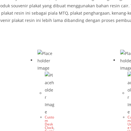
produk souvenir plakat yang dibuat menggunakan bahan resin cair. 
akat resin ini sebagai piala MTQ, plakat penghargaan, kenang-ke
venir plakat resin ini lebih lama dibanding dengan proses pembuat
Custo
C
m
m
Desk
U
Clock
,
e 