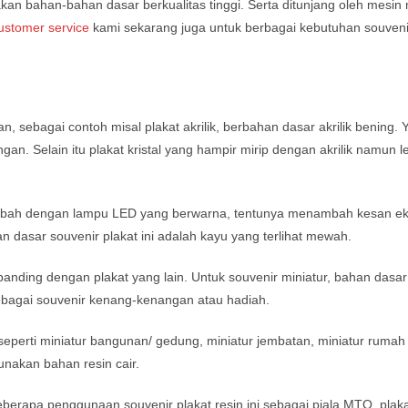
n bahan-bahan dasar berkualitas tinggi. Serta ditunjang oleh mesin
ustomer service
kami sekarang juga untuk berbagai kebutuhan souvenir 
bagai contoh misal plakat akrilik, berbahan dasar akrilik bening. Yan
n. Selain itu plakat kristal yang hampir mirip dengan akrilik namun 
itambah dengan lampu LED yang berwarna, tentunya menambah kesan ek
n dasar souvenir plakat ini adalah kayu yang terlihat mewah.
nding dengan plakat yang lain. Untuk souvenir miniatur, bahan dasar
ebagai souvenir kenang-kenangan atau hadiah.
 seperti miniatur bangunan/ gedung, miniatur jembatan, miniatur ruma
unakan bahan resin cair.
Beberapa penggunaan souvenir plakat resin ini sebagai piala MTQ, pl