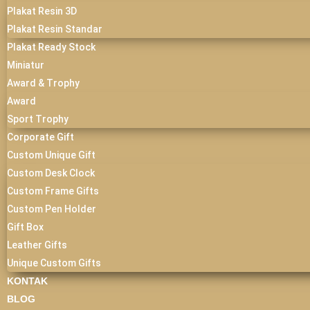
Plakat Resin 3D
Plakat Resin Standar
Plakat Ready Stock
Miniatur
Award & Trophy
Award
Sport Trophy
Corporate Gift
Custom Unique Gift
Custom Desk Clock
Custom Frame Gifts
Custom Pen Holder
Gift Box
Leather Gifts
Unique Custom Gifts
KONTAK
BLOG