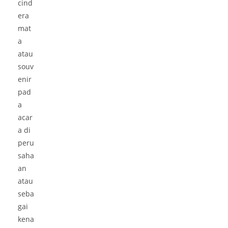
cind
era
mat
a
atau
souv
enir
pad
a
acar
a di
peru
saha
an
atau
seba
gai
kena