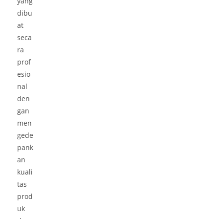
yang
dibu
at
seca
ra
prof
esio
nal
den
gan
men
gede
pank
an
kuali
tas
prod
uk