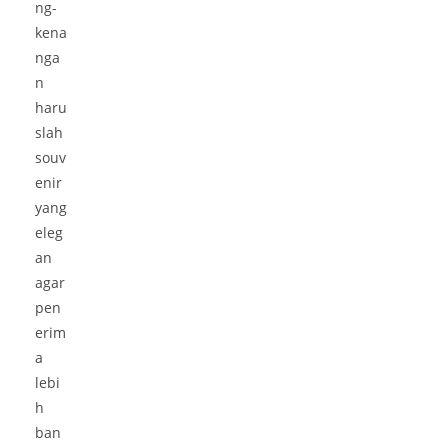
ng-
kena
nga
n
haru
slah
souv
enir
yang
eleg
an
agar
pen
erim
a
lebi
h
ban