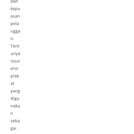
dan
kepu
asan
pela
ngga
n.
Tent
unya
souv
enir
plak
at
yang
digu
naka
n
seba
gai