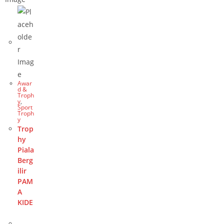
Awar
d &
Troph
y
,
Sport
Troph
y
Trop
hy
Piala
Berg
ilir
PAM
A
KIDE