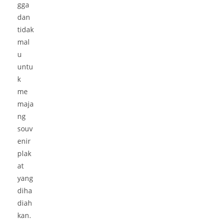
gga
dan
tidak
mal
u
untu
k
me
maja
ng
souv
enir
plak
at
yang
diha
diah
kan.