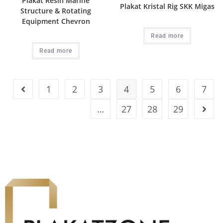
Plakat Resin Marine
Plakat Kristal Rig SKK Migas
Structure & Rotating
Equipment Chevron
Read more
Read more
1
2
3
4
5
6
7
…
27
28
29