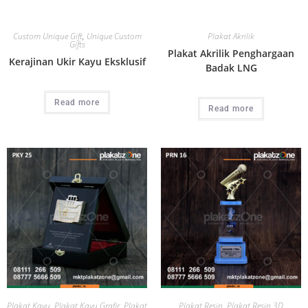
Custom Unique Gift
,
Unique Custom
Plakat Akrilik
Gifts
Plakat Akrilik Penghargaan
Kerajinan Ukir Kayu Eksklusif
Badak LNG
Read more
Read more
Plakat Kayu
,
Plakat Kayu Grafir
,
Plakat
Plakat Resin
,
Plakat Resin 3D