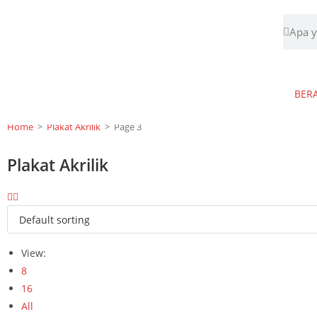
BER
Home
>
Plakat Akrilik
>
Page 3
Plakat Akrilik
View:
8
16
All